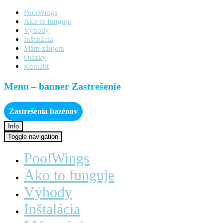
PoolWings
Ako to funguje
Výhody
Inštalácia
Mám záujem
Otázky
Kontakt
Menu – banner Zastrešenie
Zastrešenia bazénov
Info
Toggle navigation
PoolWings
Ako to funguje
Výhody
Inštalácia