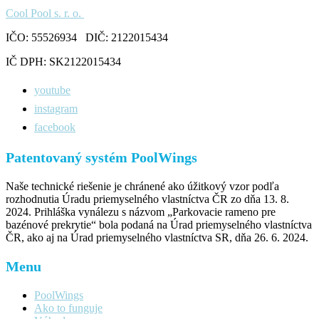
Cool Pool s. r. o.
IČO: 55526934 DIČ: 2122015434
IČ DPH: SK2122015434
youtube
instagram
facebook
Patentovaný systém PoolWings
Naše technické riešenie je chránené ako úžitkový vzor podľa
rozhodnutia Úradu priemyselného vlastníctva ČR zo dňa 13. 8.
2024. Prihláška vynálezu s názvom „Parkovacie rameno pre
bazénové prekrytie“ bola podaná na Úrad priemyselného vlastníctva
ČR, ako aj na Úrad priemyselného vlastníctva SR, dňa 26. 6. 2024.
Menu
PoolWings
Ako to funguje