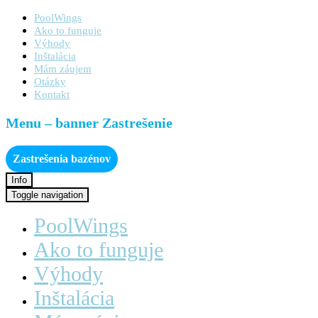
PoolWings
Ako to funguje
Výhody
Inštalácia
Mám záujem
Otázky
Kontakt
Menu – banner Zastrešenie
Zastrešenia bazénov
Info
Toggle navigation
PoolWings
Ako to funguje
Výhody
Inštalácia