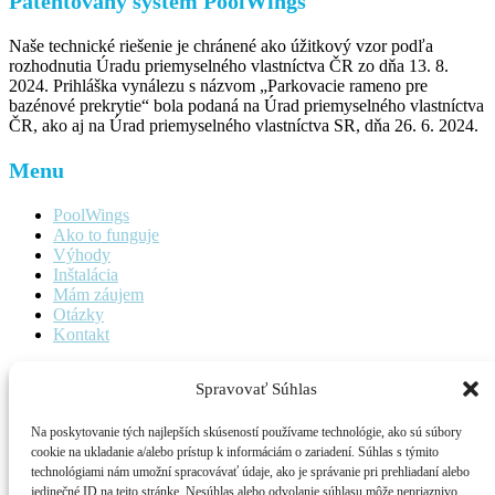
Patentovaný systém PoolWings
Naše technické riešenie je chránené ako úžitkový vzor podľa
rozhodnutia Úradu priemyselného vlastníctva ČR zo dňa 13. 8.
2024. Prihláška vynálezu s názvom „Parkovacie rameno pre
bazénové prekrytie“ bola podaná na Úrad priemyselného vlastníctva
ČR, ako aj na Úrad priemyselného vlastníctva SR, dňa 26. 6. 2024.
Menu
PoolWings
Ako to funguje
Výhody
Inštalácia
Mám záujem
Otázky
Kontakt
Kontakt
Spravovať Súhlas
E-mail:
poolwings@poolwings.com
Na poskytovanie tých najlepších skúseností používame technológie, ako sú súbory
cookie na ukladanie a/alebo prístup k informáciám o zariadení. Súhlas s týmito
Jazyk
technológiami nám umožní spracovávať údaje, ako je správanie pri prehliadaní alebo
jedinečné ID na tejto stránke. Nesúhlas alebo odvolanie súhlasu môže nepriaznivo