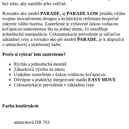
bez toho, aby narušilo jeho vzhľad.
Rovnako ako model
PARADE
, aj
PARADE LOW
prináša vďaka
svojmu inovatívnemu designu a technickým riešeniam bezpečné
zakrytie vášho bazéna. Zastrešenie je vybavené úzkou vodiacou
koľajnicou umiestnenou iba na jednej strane, čo umožňuje
jednoduchú manipuláciu. Celozamykacie prevedenie je súčasťou
základnej ceny a rovnako ako pri modeli
PARADE
, je k dispozícii
v antracitovej a striebornej farbe.
Prečo si vybrať toto zastrešenie?
Rýchla a jednoduchá montáž
Zákazková výroba na mieru
Unikátne zastrešenie s úzkou vodiacou koľajnicou
Dôvtipne a prakticky integrované madlo
EASY MOVE
Celozamykacie prevedenie v základnej cene
Farba konštrukcie
antracitová DB 703